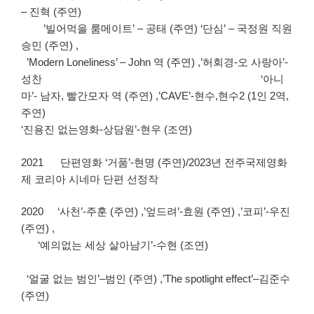
– 진혁 (주연)
’빌어먹을 룸메이트’ – 공태 (주연) ‘단심’ – 국정원 직원
승민 (주연) ,
’Modern Loneliness’ – John 역 (주연) ,’허회경-오 사랑아’-
성찬 ‘아니
마’- 남자, 빨간모자 역 (주연) ,’CAVE’-현수,현수2 (1인 2역,
주연)
‘진용진 없는영화-상담원’-현우 (조연)
2021 단편영화 ‘거품’-현명 (주연)/2023년 전주국제영화
제 코리아 시네마 단편 선정작
2020 ‘사천’-주훈 (주연) ,’엎드려’-효원 (주연) ,’코피’-우진
(주연) ,
‘예의없는 세상 살아남기’-수현 (조연)
‘얼굴 없는 범인’–범인 (주연) ,’The spotlight effect’–김준수
(주연)