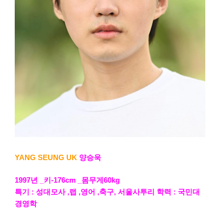
YANG SEUNG UK
양승욱
1997년 _키-176cm _몸무게60kg
특기 : 성대모사 ,랩 ,영어 ,축구, 서울사투리 학력 : 국민대
경영학