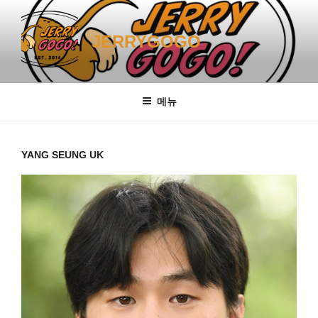
콘
텐
JERRYGOGO
츠
로
바
로
메뉴
가
기
YANG SEUNG UK