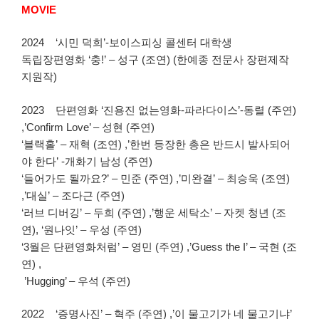
MOVIE
2024 ‘시민 덕희’-보이스피싱 콜센터 대학생
독립장편영화 ‘충!’ – 성구 (조연) (한예종 전문사 장편제작
지원작)
2023 단편영화 ‘진용진 없는영화-파라다이스’-동렬 (주연)
,’Confirm Love’ – 성현 (주연)
‘블랙홀’ – 재혁 (조연) ,’한번 등장한 총은 반드시 발사되어
야 한다’ -개화기 남성 (주연)
‘들어가도 될까요?’ – 민준 (주연) ,’미완결’ – 최승욱 (조연)
,’대실’ – 조다근 (주연)
‘러브 디버깅’ – 두희 (주연) ,’행운 세탁소’ – 자켓 청년 (조
연), ‘원나잇’ – 우성 (주연)
‘3월은 단편영화처럼’ – 영민 (주연) ,’Guess the I’ – 국현 (조
연) ,
’Hugging’ – 우석 (주연)
2022 ‘증명사진’ – 혁주 (주연) ,’이 물고기가 네 물고기냐’