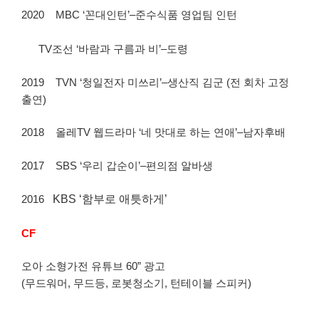
2020 MBC ‘꼰대인턴’–준수식품 영업팀 인턴
TV조선 ‘바람과 구름과 비’–도령
2019 TVN ‘청일전자 미쓰리’–생산직 김군 (전 회차 고정
출연)
2018 올레TV 웹드라마 ‘네 맛대로 하는 연애’–남자후배
2017 SBS ‘우리 갑순이’–편의점 알바생
2016
KBS ‘함부로 애틋하게’
CF
오아 소형가전 유튜브 60” 광고
(무드워머, 무드등, 로봇청소기, 턴테이블 스피커)