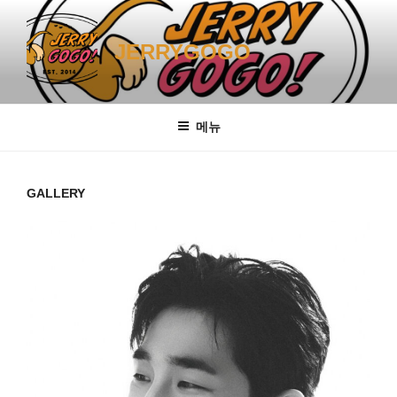
콘
텐
JERRYGOGO
츠
로
바
로
메뉴
가
기
GALLERY